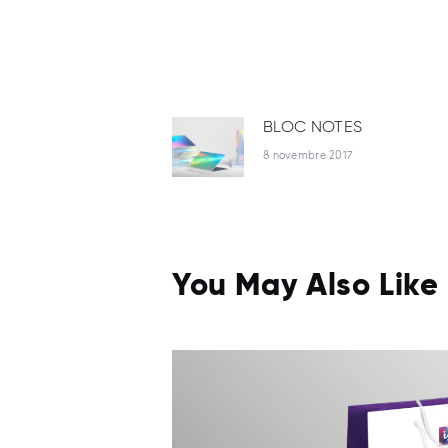
NAVIGATIO
BLOC NOTES
Previous
post:
8 novembre 2017
DE
L’ARTICLE
You May Also Like