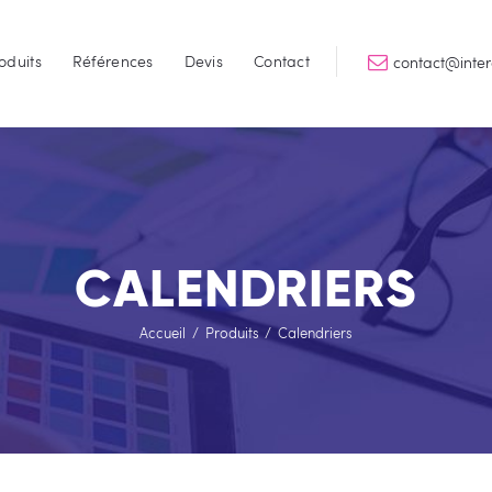
Accueil
oduits
Références
Devis
Contact
contact@inte
Services
INTERGRAPHIK
Qualité & Perfomance
Produits
Références
Devis
CALENDRIERS
Contact
Accueil
Produits
Calendriers