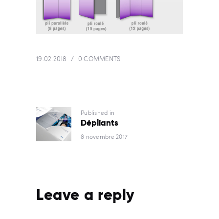
19.02.2018
0
COMMENTS
NAVIGATION
Published in
Previous
Dépliants
post:
DE
8 novembre 2017
L’ARTICLE
Leave a reply