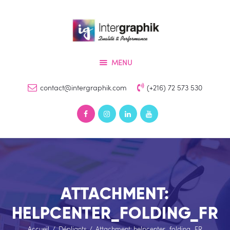
Accueil
Services
INTERGRAPHIK
Produits
Qualité & Perfomance
MENU
Références
Devis
contact@intergraphik.com
(+216) 72 573 530
Contact
ATTACHMENT:
HELPCENTER_FOLDING_FR
Accueil
Dépliants
Attachment: helpcenter_folding_FR