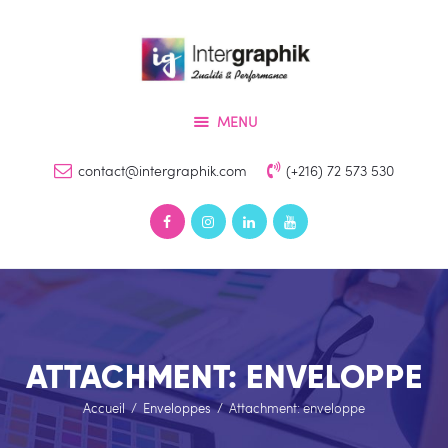
Accueil
Services
INTERGRAPHIK
Produits
Qualité & Perfomance
MENU
Références
Devis
contact@intergraphik.com
(+216) 72 573 530
Contact
ATTACHMENT: ENVELOPPE
Accueil
Enveloppes
Attachment: enveloppe