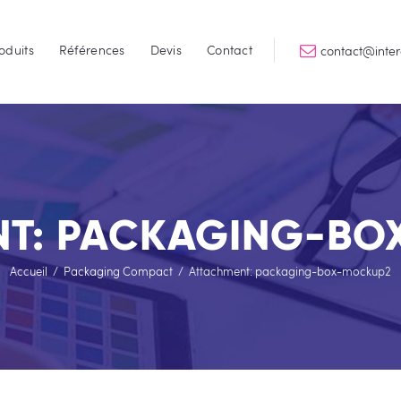
Accueil
oduits
Références
Devis
Contact
contact@inte
Services
INTERGRAPHIK
Qualité & Perfomance
Produits
Références
Devis
NT: PACKAGING-BO
Contact
Accueil
Packaging Compact
Attachment: packaging-box-mockup2