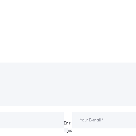
Enr
egis