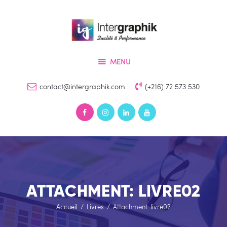
Accueil
Services
INTERGRAPHIK
Produits
Qualité & Perfomance
MENU
Références
Devis
contact@intergraphik.com
(+216) 72 573 530
Contact
ATTACHMENT: LIVRE02
Accueil
Livres
Attachment: livre02