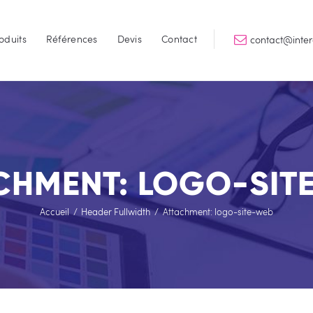
Accueil
oduits
Références
Devis
Contact
contact@inte
Services
INTERGRAPHIK
Qualité & Perfomance
Produits
Références
Devis
CHMENT: LOGO-SIT
Contact
Accueil
Header Fullwidth
Attachment: logo-site-web