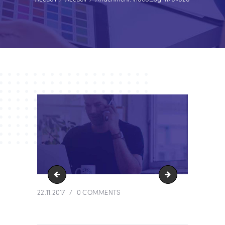
video_bg
diaporama3
22.11.2017
0
COMMENTS