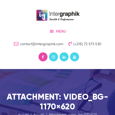
Accueil
Services
INTERGRAPHIK
Produits
Qualité & Perfomance
MENU
Références
Devis
contact@intergraphik.com
(+216) 72 573 530
Contact
ATTACHMENT: VIDEO_BG-
1170×620
Accueil
Accueil
Attachment: video_bg-1170×620