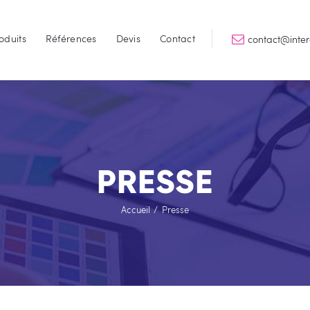
Accueil
oduits
Références
Devis
Contact
contact@inte
Services
INTERGRAPHIK
Qualité & Perfomance
Produits
Références
Devis
PRESSE
Contact
Accueil
Presse