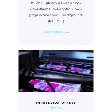
#c3cbc8 }#carousel-anything-
2.owl-theme .owl-controls .owl-
page.active span { background:
#869791 }
Learn more
IMPRESSION OFFSET
Services