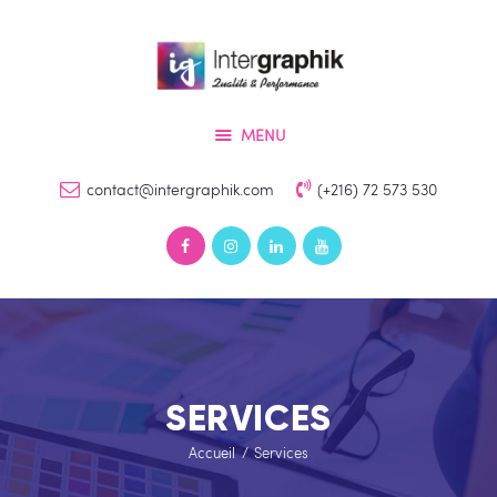
Accueil
Services
INTERGRAPHIK
Produits
Qualité & Perfomance
MENU
Références
Devis
contact@intergraphik.com
(+216) 72 573 530
Contact
SERVICES
Accueil
Services