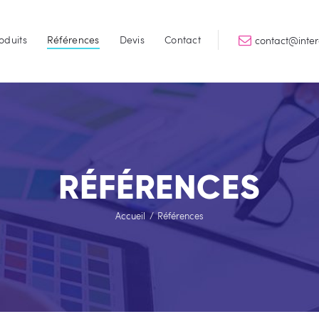
Accueil
oduits
Références
Devis
Contact
contact@inte
Services
INTERGRAPHIK
Qualité & Perfomance
Produits
Références
Devis
RÉFÉRENCES
Contact
Accueil
Références