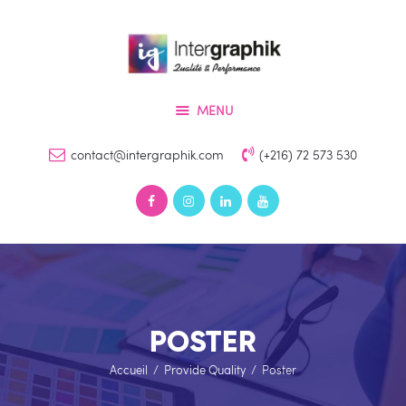
Accueil
Services
INTERGRAPHIK
Produits
Qualité & Perfomance
MENU
Références
Devis
contact@intergraphik.com
(+216) 72 573 530
Contact
POSTER
Accueil
Provide Quality
Poster