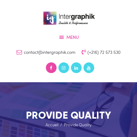
Accueil
Services
INTERGRAPHIK
Produits
Qualité & Perfomance
MENU
Références
Devis
contact@intergraphik.com
(+216) 72 573 530
Contact
PROVIDE QUALITY
Accueil
Provide Quality