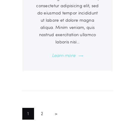
consectetur adipisicing elit, sed
do eiusmod tempor incididunt
ut labore et dolore magna
aliqua. Minim veniam, quis
nostrud exercitation ullamco
laboris nisi…
Learn more
NAVIGATION
DES
PAGE
1
PAGE
2
>
ARTICLES