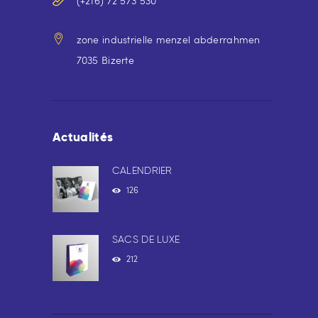
(+216) 72 573 530
zone industrielle menzel abderrahmen
7035 Bizerte
Actualités
CALENDRIER
126
SACS DE LUXE
212