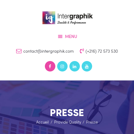
Accueil
Services
INTERGRAPHIK
Produits
Qualité & Perfomance
MENU
Références
Devis
contact@intergraphik.com
(+216) 72 573 530
Contact
PRESSE
Accueil
Provide Quality
Presse